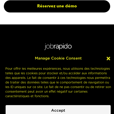
Réservez une démo
Jobrapido Srl • Jobrapido S.r.l. soc. Unico | Registered office: Via
Manage Cookie Consent
Mosè Bianchi, 71 - 20149 Milano Italy | Head office: Via San Marco, 21 -
20121 Milano Italy
Pour offrir les meilleures expériences, nous utilisons des technologies
Code fiscal et numéro de TVA IT11876271005
telles que les cookies pour stocker et/ou accéder aux informations
des appareils. Le fait de consentir à ces technologies nous permettra
de traiter des données telles que le comportement de navigation ou
Recherche
Contact
Blog
Politique
Politique de
Whistleblowing
les ID uniques sur ce site. Le fait de ne pas consentir ou de retirer son
d’emploi
de
confidentialité
consentement peut avoir un effet négatif sur certaines
cookies
caractéristiques et fonctions.
Tous droits réservés © 2026 Jobrapido
Réservez une démo
Accept