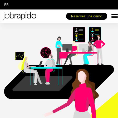
FR
EN
Réservez une démo
IT
DE
ES
NL
Jobespresso One-Stop-Shop
Notre Marketplace
Qui sommes-nous