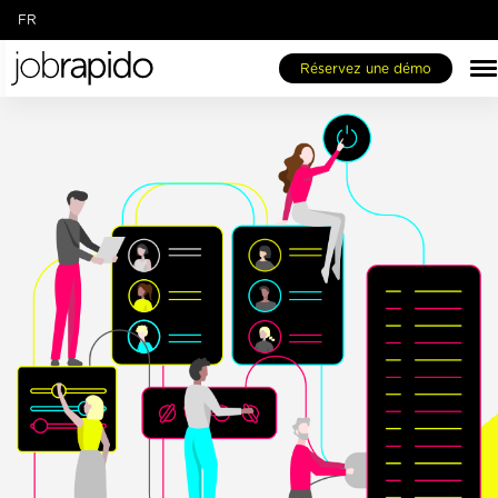
FR
EN
Réservez une démo
IT
DE
ES
NL
Jobespresso One-Stop-Shop
Notre Marketplace
Qui sommes-nous